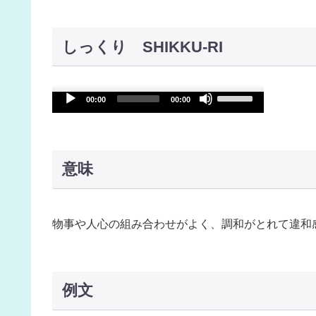
しっくり SHIKKU-RI
Use
Audio
00:00
00:00
Up/Down
Player
Arrow
keys
意味
to
increase
or
物事や人心の組み合わせがよく、調和がとれて違和
decrease
volume.
例文