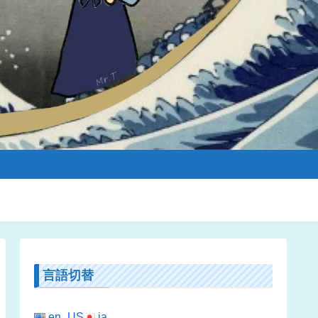
言語切替
en_US
ja