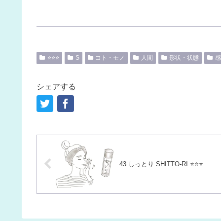
⭐️⭐️⭐️
S
コト・モノ
人間
形状・状態
感
シェアする
43 しっとり SHITTO-RI ⭐️⭐️⭐️