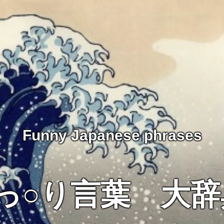
Funny Japanese phrases
○っ○り言葉 大辞