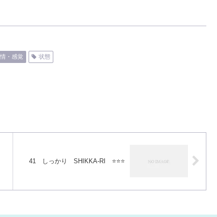
情・感覚
状態
41 しっかり SHIKKA-RI ⭐️⭐️⭐️