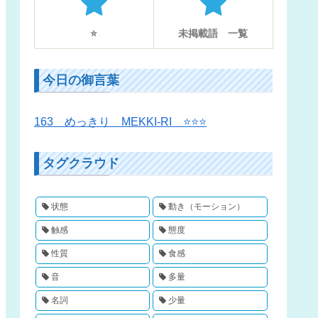
⭐️
未掲載語 一覧
今日の御言葉
163 めっきり MEKKI-RI ⭐️⭐️⭐️
タグクラウド
状態
動き（モーション）
触感
態度
性質
食感
音
多量
名詞
少量