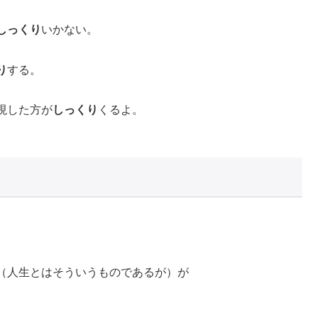
しっくり
いかない。
り
する。
現した方が
しっくり
くるよ。
（人生とはそういうものであるが）が