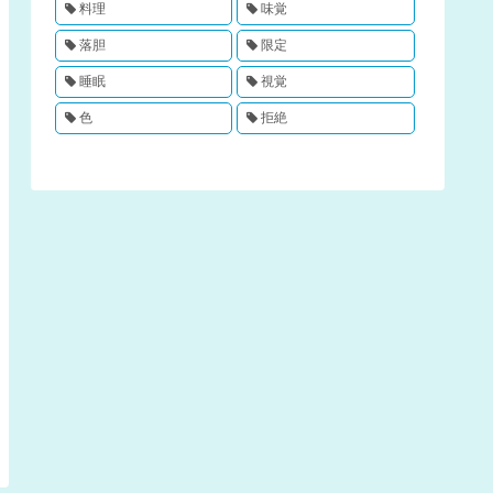
料理
味覚
落胆
限定
睡眠
視覚
色
拒絶