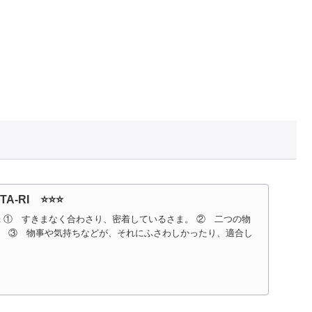
。
-RI ⭐️⭐️⭐️
 意味 ① すきまなく合わさり、密着しているさま。 ② 二つの物
。 ③ 物事や気持ちなどが、それにふさわしかったり、適合し