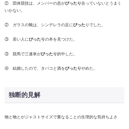
② 団体競技は、メンバーの息が
ぴったり
合っていないとうまく
いかない。
② ガラスの靴は、シンデレラの足に
ぴった
りでした。
③ 若い人に
ぴったり
の本を見つけた。
③ 競馬で三連単が
ぴったり
的中した。
④ 結婚したので、タバコと酒を
ぴったり
やめた。
独断的見解
物と物とがジャストサイズで重なることの生理的な気持ちよさ