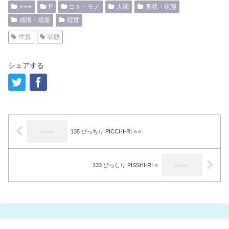
⭐️⭐️⭐️
P
コト・モノ
人間
形状・状態
感情・感覚
程度
性質
状態
シェアする
135 ぴっちり PICCHI-RI ⭐️⭐️
133 ぴっしり PISSHI-RI ⭐️