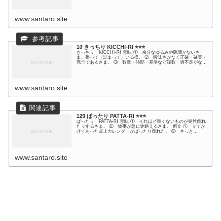
www.santaro.site
10 きっちり KICCHI-RI ⭐️⭐️⭐️
きっちり KICCHI-RI 意味 ① 余分なゆるみや隙間がないさ
ま。整って（詰まって）いる様。 ② 曖昧さがなく正確・確実・
完全であるさま。 ③ 数量・時間・基準など端数・過不足がな
く、...
www.santaro.site
129 ぱったり PATTA-RI ⭐️⭐️⭐️
ぱったり PATTA-RI 意味 ① それほど重くないものが突然倒れ
たりするさま。 ② 物事が急に途絶えるさま。 例文 ① 立てか
けてあった卓上カレンダーがぱったり倒れた。 ② さっき...
www.santaro.site