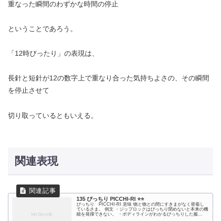
重なった瞬間のわずかな時間の停止
ということであろう。
「12時ぴったり」の表現は、
長針と短針が12の数字上で重なり合った気持ちよさの、その瞬間
を停止させて
切り取っているともいえる。
関連表現
135 ぴっちり PICCHI-RI ⭐️⭐️
ぴっちり PICCHI-RI 意味 物と物との間にすきまがなく密着し
ているさま。 例文 ・ジップロックはぴっちり閉めないと本来の機
能を発揮できない。 ・ボディラインがわかるぴっちりした服...