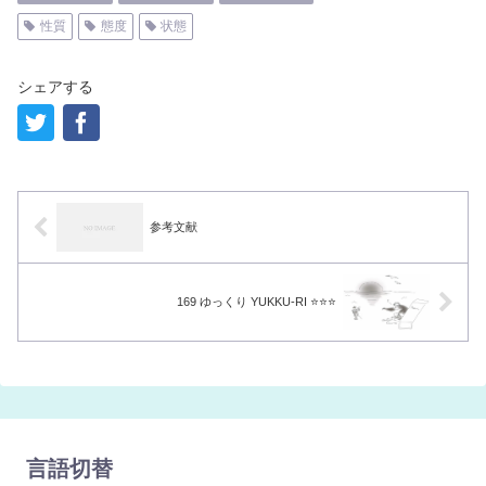
性質
態度
状態
シェアする
参考文献
169 ゆっくり YUKKU-RI ⭐️⭐️⭐️
言語切替