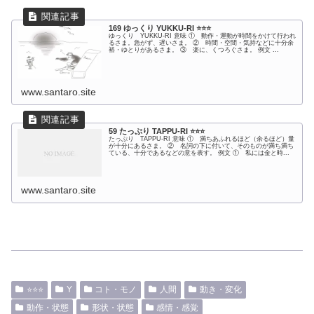
169 ゆっくり YUKKU-RI ⭐️⭐️⭐️
ゆっくり YUKKU-RI 意味 ① 動作・運動が時間をかけて行われ
るさま。急がず、遅いさま。 ② 時間・空間・気持などに十分余
裕・ゆとりがあるさま。 ③ 楽に、くつろぐさま。 例文 ...
www.santaro.site
59 たっぷり TAPPU-RI ⭐️⭐️⭐️
たっぷり TAPPU-RI 意味 ① 満ちあふれるほど（余るほど）量
が十分にあるさま。 ② 名詞の下に付いて、そのものが満ち満ち
ている、十分であるなどの意を表す。 例文 ① 私には金と時...
www.santaro.site
⭐️⭐️⭐️
Y
コト・モノ
人間
動き・変化
動作・状態
形状・状態
感情・感覚