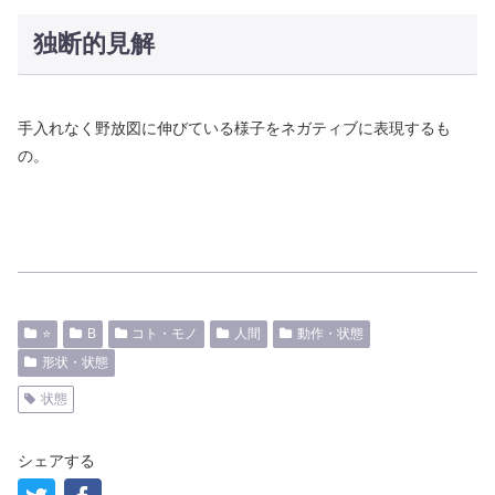
独断的見解
手入れなく野放図に伸びている様子をネガティブに表現するも
の。
⭐️
B
コト・モノ
人間
動作・状態
形状・状態
状態
シェアする