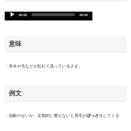
Audio
00:00
00:00
Player
意味
・草木や毛などが乱れて茂っているさま。
例文
・加齢のせいか、定期的に整えないと眉毛が
ぼっさり
してくる