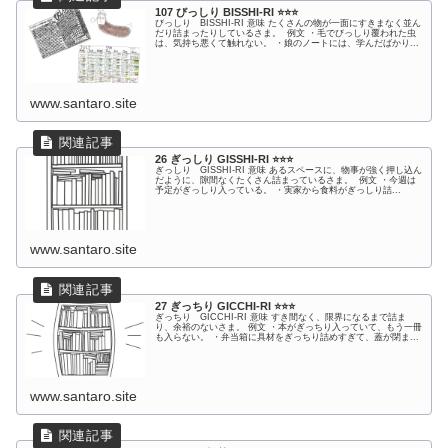
107 びっしり BISSHI-RI ⭐️⭐️⭐️
びっしり BISSHI-RI 意味 たくさんの物が一面にすきまなく並ん
だり詰まったりしているさま。 例文 ・毛でびっしり覆われた虫
は、気持ち悪くて触れない。 ・娘のノートには、学んだばかり...
www.santaro.site
26 ぎっしり GISSHI-RI ⭐️⭐️⭐️
ぎっしり GISSHI-RI 意味 あるスペースに、物事が強く押し込ん
だように、隙間なくたくさん詰まっているさま。 例文 ・今週は
予定がぎっしり入っている。 ・実家から食料がぎっしり詰...
www.santaro.site
27 ぎっちり GICCHI-RI ⭐️⭐️⭐️
ぎっちり GICCHI-RI 意味 すき間なく、限界になるまで詰ま
り、余裕のないさま。 例文 ・本がぎっちり入っていて、もう一冊
も入らない。 ・弁当箱に具材をぎっちり詰めすぎて、蓋が閉ま...
www.santaro.site