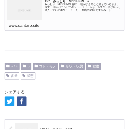
157 みっしり MISSHI-RI ⭐️
みっしり MISSHI-RI 意味 ・物がすき間なく満ちているさま。
例文 ・最近はコンビニのシュークリームも、カスタードがみっし
り入っていてボリューミーだ。 独断的見解 芝生がみっし...
www.santaro.site
⭐️⭐️⭐️
B
コト・モノ
形状・状態
程度
多量
状態
シェアする