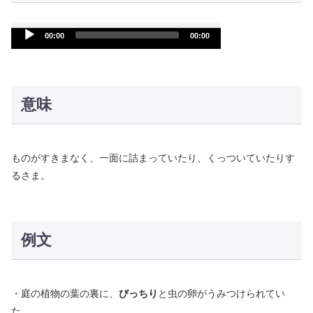
Audio
00:00
00:00
Player
意味
ものがすきまなく、一面に詰まっていたり、くっついていたりす
るさま。
例文
・庭の植物の葉の裏に、
びっちり
と虫の卵がうみつけられてい
た。