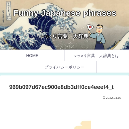
Funny Japanese phrases
○っ○り言葉 大辞典
HOME
○っ○り言葉 大辞典とは
プライバシーポリシー
969b097d67ec900e8db3dff0ce4eeef4_t
2022.04.03